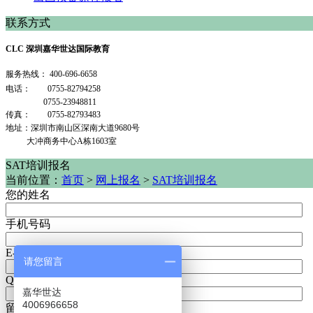
联系方式
CLC 深圳嘉华世达国际教育
服务热线：
400-696-6658
电话： 0755-82794258
0755-23948811
传真： 0755-82793483
地址：深圳市南山区深南大道9680号
大冲商务中心A栋1603室
SAT培训报名
当前位置：
首页
>
网上报名
>
SAT培训报名
您的姓名
手机号码
E-mail
请您留言
QQ/MSN
嘉华世达
4006966658
留言内容