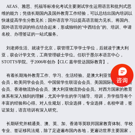
AEAS、雅思、托福等标准化考试主要测试学生运用语言和批判式思
维的能力；凭借长期国内及国外教育工作经验，可以总结出国内培训以
快速提高学生分数见长；国外语言学习以提高语言能力见长。将国内、
国外语言培训的特点结合起来，形成独特的“中西结合”的、培训、申请
名校、办理签证的一站式服务。
刘老师生活、就读于北京，获管理工学学士学位，后就读于澳大利
亚，获会计学文凭，工商管理硕士学位。任职于墨尔本语言中心，
STOTTS学院。于2006年创办【CLC 嘉华世达国际教育】。
有着长期海外教育工作、学习、生活经验。是澳大利亚管理学会专业
会员，欧美同学会会员、中国留学生联谊会会员、美国国际教育家协会
会员、香港物流协会会员、澳大利亚物流协会会员。对西方国家的教育
体系有深入独到的理解，尤其中学生的学习辅导、培训，升学指导有个
丰富的经验和心得。对人生规划，职业选择，专业选择，名校申请，签
证策划，语言培训有深入研究。
长期研究并精通美、澳、英、加、香港等英联邦国家教育体制、学校
专业、签证移民法规，
除了足迹遍布国内各地，更遍访世界主要国家，