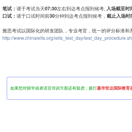
笔试：
请于考试当天
07:30
左右到达考点报到候考
, 
入场截至时
口试：
请于口试时间前
30
分钟到达考点报到候考，
截止入场时
雅思考试以国际化的研发团队，专业考官，统一的评分标准和
http://www.chinaielts.org/ielts_test_day/test_day_procedure.sh
如果您对留学或者语言培训方面还有疑虑，拨打
嘉华世达国际教育咨询热