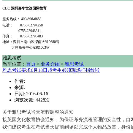
CLC 深圳嘉华世达国际教育
服务热线：
400-696-6658
电话： 0755-82794258
0755-23948811
传真： 0755-82793483
地址：深圳市南山区深南大道9680号
大冲商务中心A栋1603室
雅思考试
当前位置：
首页
>
业务介绍
>
雅思考试
雅思考试要求6月18日起考生必须现场打指纹啦
作者:
来源:
日期: 2016-06-16
浏览次数:
4428
次
关于雅思考试当天流程调整的通知
接英国文化教育协会通知，为保证考务流程管理的安全性，自
我们建议考生在考试当天提前到场以完成个人物品放置，身份